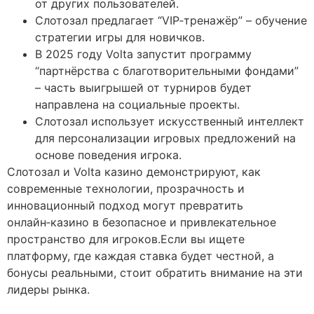
от других пользователей.
Слотозал предлагает “VIP‑тренажёр” – обучение
стратегии игры для новичков.
В 2025 году Volta запустит программу
“партнёрства с благотворительными фондами”
– часть выигрышей от турниров будет
направлена на социальные проекты.
Слотозал использует искусственный интеллект
для персонализации игровых предложений на
основе поведения игрока.
Слотозал и Volta казино демонстрируют, как
современные технологии, прозрачность и
инновационный подход могут превратить
онлайн‑казино в безопасное и привлекательное
пространство для игроков.Если вы ищете
платформу, где каждая ставка будет честной, а
бонусы реальными, стоит обратить внимание на эти
лидеры рынка.