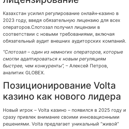
Казахстан усилил регулирование онлайн‑казино в
2023 году, введя обязательную лицензию для всех
операторов.Слотозал получил лицензии в
соответствии с новыми требованиями, включая
обязательный аудит внешних аудиторских компаний.
“Слотозал – один из немногих операторов, которые
смогли адаптироваться к новым регуляциям
быстрее, чем конкуренты”,
– Алексей Петров,
аналитик GLOBEX.
Позиционирование Volta
казино как нового лидера
Новый игрок – Volta казино – появился в 2025 году и
сразу привлек внимание своими инновационными
решениями. Volta предлагает уникальный “живой”