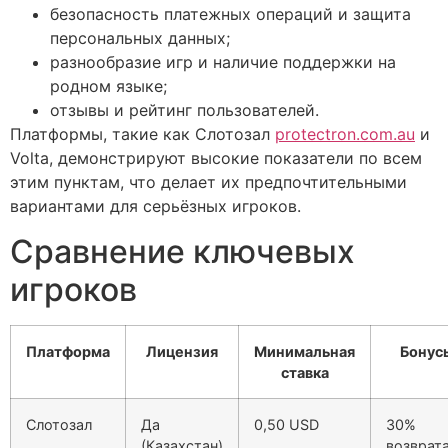
безопасность платежных операций и защита
персональных данных;
разнообразие игр и наличие поддержки на
родном языке;
отзывы и рейтинг пользователей.
Платформы, такие как Слотозал
protectron.com.au
и
Volta, демонстрируют высокие показатели по всем
этим пунктам, что делает их предпочтительными
вариантами для серьёзных игроков.
Сравнение ключевых
игроков
Платформа
Лицензия
Минимальная
Бонус
ставка
Слотозал
Да
0,50 USD
30%
(Казахстан)
возврата