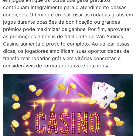
em jogos em que os lucros dos giros gratuitos
contribuam integralmente para o atendimento dessas
condições. O tempo é crucial: usar as rodadas grátis em
jogos durante ocasiões de bonificação ou grandes
prêmios pode maximizar os ganhos. Por fim, aproveitar
as promoções e bônus de fidelidade do Win Airlines
Casino aumenta o proveito completo. Ao utilizar essas
dicas, os jogadores amplificam suas oportunidades de
transformar rodadas grátis em vitórias concretas e
consideráveis de forma produtiva e prazerosa.