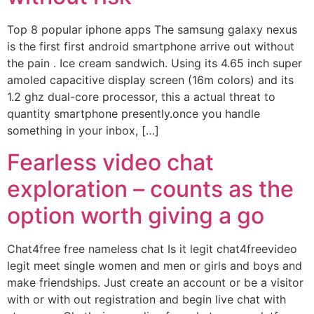
Top 8 popular iphone apps The samsung galaxy nexus
is the first first android smartphone arrive out without
the pain . Ice cream sandwich. Using its 4.65 inch super
amoled capacitive display screen (16m colors) and its
1.2 ghz dual-core processor, this a actual threat to
quantity smartphone presently.once you handle
something in your inbox, […]
Fearless video chat
exploration – counts as the
option worth giving a go
Chat4free free nameless chat Is it legit chat4freevideo
legit meet single women and men or girls and boys and
make friendships. Just create an account or be a visitor
with or with out registration and begin live chat with