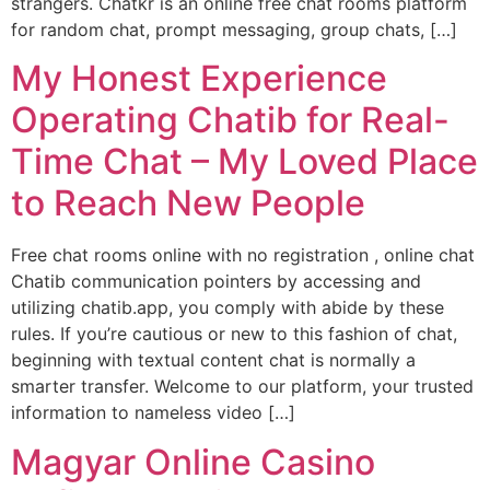
strangers. Chatkr is an online free chat rooms platform
for random chat, prompt messaging, group chats, […]
My Honest Experience
Operating Chatib for Real-
Time Chat – My Loved Place
to Reach New People
Free chat rooms online with no registration , online chat
Chatib communication pointers by accessing and
utilizing chatib.app, you comply with abide by these
rules. If you’re cautious or new to this fashion of chat,
beginning with textual content chat is normally a
smarter transfer. Welcome to our platform, your trusted
information to nameless video […]
Magyar Online Casino