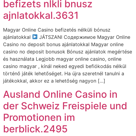
befizets nlkli bnusz
ajnlatokkal.3631
Magyar Online Casino befizetés nélküli bónusz
ajánlatokkal
JÁTSZANI Содержимое Magyar Online
Casino no deposit bonus ajánlatokkal Magyar online
casino no deposit bonusok Bónusz ajánlatok megértése
és használata Legjobb magyar online casino, online
casino magyar , kínál neked egyedi befiókodás nélkül
történő játék lehetőséget. Ha újra szeretnél tanulni a
játékokkal, akkor ez a lehetőség nagyon […]
Ausland Online Casino in
der Schweiz Freispiele und
Promotionen im
berblick.2495