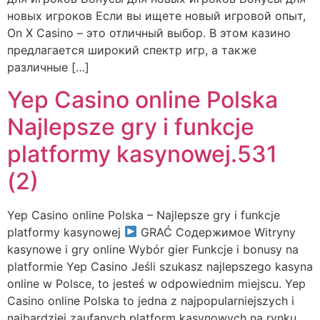
новых игроков Если вы ищете новый игровой опыт,
On X Casino – это отличный выбор. В этом казино
предлагается широкий спектр игр, а также
различные […]
Yep Casino online Polska
Najlepsze gry i funkcje
platformy kasynowej.531
(2)
Yep Casino online Polska – Najlepsze gry i funkcje
platformy kasynowej
GRAĆ Содержимое Witryny
kasynowe i gry online Wybór gier Funkcje i bonusy na
platformie Yep Casino Jeśli szukasz najlepszego kasyna
online w Polsce, to jesteś w odpowiednim miejscu. Yep
Casino online Polska to jedna z najpopularniejszych i
najbardziej zaufanych platform kasynowych na rynku.