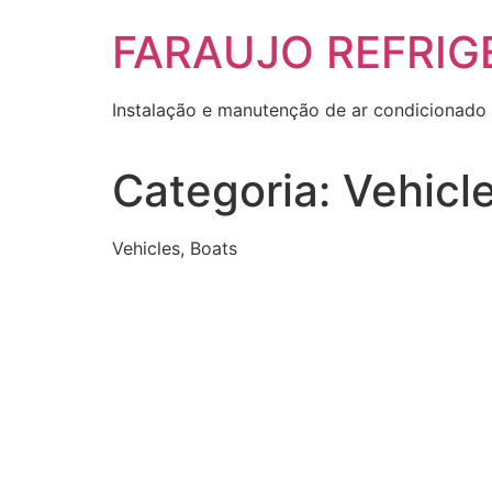
Skip
FARAUJO REFRIG
to
content
Instalação e manutenção de ar condicionado 
Categoria:
Vehicl
Vehicles, Boats