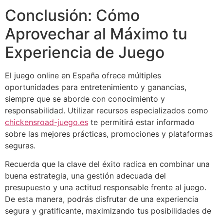
Conclusión: Cómo
Aprovechar al Máximo tu
Experiencia de Juego
El juego online en España ofrece múltiples
oportunidades para entretenimiento y ganancias,
siempre que se aborde con conocimiento y
responsabilidad. Utilizar recursos especializados como
chickensroad-juego.es
te permitirá estar informado
sobre las mejores prácticas, promociones y plataformas
seguras.
Recuerda que la clave del éxito radica en combinar una
buena estrategia, una gestión adecuada del
presupuesto y una actitud responsable frente al juego.
De esta manera, podrás disfrutar de una experiencia
segura y gratificante, maximizando tus posibilidades de