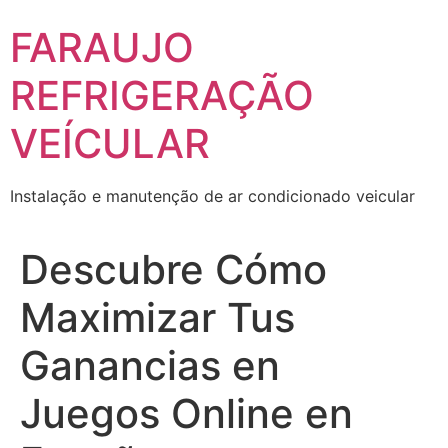
Skip
FARAUJO
to
content
REFRIGERAÇÃO
VEÍCULAR
Instalação e manutenção de ar condicionado veicular
Descubre Cómo
Maximizar Tus
Ganancias en
Juegos Online en