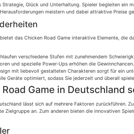
 Strategie, Glück und Unterhaltung. Spieler begleiten ein 
 Herausforderungen meistern und dabei attraktive Preise g
derheiten
ietet das Chicken Road Game interaktive Elemente, die das
chlaufen verschiedene Stufen mit zunehmendem Schwierigk
atoren und spezielle Power-Ups erhöhen die Gewinnchancen.
ign mit liebevoll gestalteten Charakteren sorgt für ein unt
alle Geräte optimiert, sodass Sie jederzeit und überall spiel
 Road Game in Deutschland so
tschland lässt sich auf mehrere Faktoren zurückführen. Zum
e Zielgruppe an. Zum anderen bieten die innovativen Spiel
ler