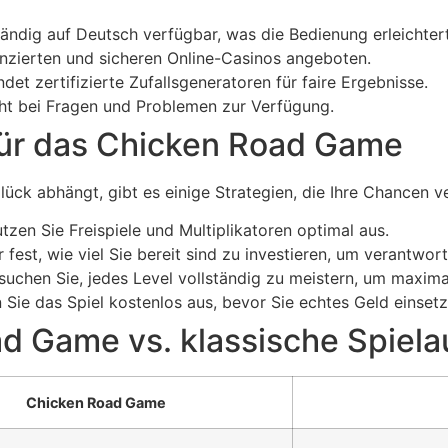
tändig auf Deutsch verfügbar, was die Bedienung erleichtert
enzierten und sicheren Online-Casinos angeboten.
et zertifizierte Zufallsgeneratoren für faire Ergebnisse.
ht bei Fragen und Problemen zur Verfügung.
für das Chicken Road Game
k abhängt, gibt es einige Strategien, die Ihre Chancen v
zen Sie Freispiele und Multiplikatoren optimal aus.
 fest, wie viel Sie bereit sind zu investieren, um verantwo
uchen Sie, jedes Level vollständig zu meistern, um maxima
 Sie das Spiel kostenlos aus, bevor Sie echtes Geld einsetz
ad Game vs. klassische Spiel
Chicken Road Game