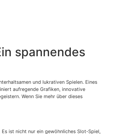
Ein spannendes
nterhaltsamen und lukrativen Spielen. Eines
niert aufregende Grafiken, innovative
egeistern. Wenn Sie mehr über dieses
Es ist nicht nur ein gewöhnliches Slot-Spiel,