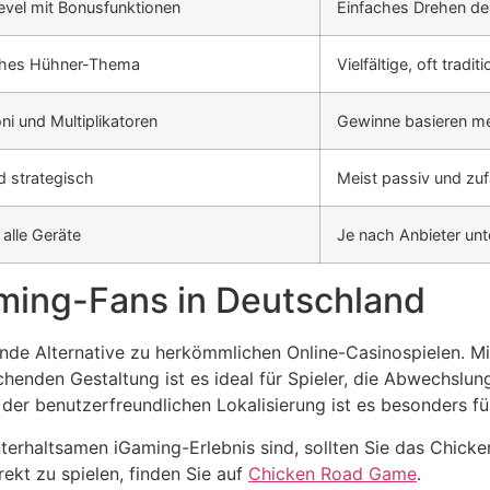
Level mit Bonusfunktionen
Einfaches Drehen de
ches Hühner-Thema
Vielfältige, oft tradit
oni und Multiplikatoren
Gewinne basieren me
nd strategisch
Meist passiv und zuf
 alle Geräte
Je nach Anbieter unt
aming-Fans in Deutschland
nde Alternative zu herkömmlichen Online-Casinospielen. Mi
enden Gestaltung ist es ideal für Spieler, die Abwechslun
er benutzerfreundlichen Lokalisierung ist es besonders für
terhaltsamen iGaming-Erlebnis sind, sollten Sie das Chic
rekt zu spielen, finden Sie auf
Chicken Road Game
.