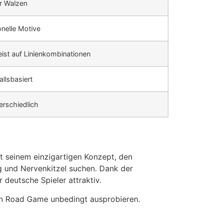
r Walzen
ionelle Motive
ist auf Linienkombinationen
allsbasiert
erschiedlich
t seinem einzigartigen Konzept, den
g und Nervenkitzel suchen. Dank der
 deutsche Spieler attraktiv.
ken Road Game unbedingt ausprobieren.