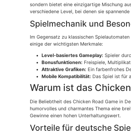
sondern bietet eine einzigartige Mischung aus
verschiedene Level, bei denen sie spannende
Spielmechanik und Beson
Im Gegensatz zu klassischen Spielautomaten b
einige der wichtigsten Merkmale:
Level-basiertes Gameplay:
Spieler dur
Bonusfunktionen:
Freispiele, Multiplik
Attraktive Grafiken:
Ein farbenfrohes Des
Mobile Kompatibilität:
Das Spiel ist für 
Warum ist das Chicken
Die Beliebtheit des Chicken Road Game in Deu
humorvolles und charmantes Thema eine breit
Gewinne einen hohen Unterhaltungswert.
Vorteile für deutsche Spie