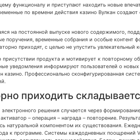
щему функционалу и приступают находить новые впеча
ременные по времени действия казино Вулкан создают
яся на постоянной выпуске нового содержимого, под
ые поручения, временные собрания и особые контент 
вторно приходят, с целью не упустить увлекательный к
 присутствии продукта и мотивирует к повторному о
нные уведомления информируют пользователей о новых
н казино. Профессионально сконфигурированная систем
й.
орно приходить складывает
 электронного решения случается через формирование
 активатор – операция – награда – повторение. Резул
ясь натуральной компонентом их существования. Ежед
ода к программе. Системы каждодневных поощрений Vul