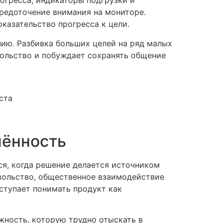
огресса, индикаторы подгрузки и
редоточение внимания на мониторе.
казательство прогресса к цели.
ию. Разбивка больших целей на ряд малых
вольство и побуждает сохранять общение
ста
чённость
я, когда решение делается источником
овольство, общественное взаимодействие
иступает понимать продукт как
жность, которую трудно отыскать в