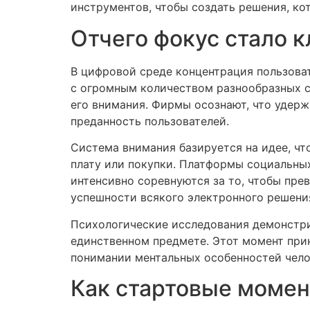
инструментов, чтобы создать решения, кот
Отчего фокус стало 
В цифровой среде концентрация пользова
с огромным количеством разнообразных 
его внимания. Фирмы осознают, что удерж
преданность пользователей.
Система внимания базируется на идее, чт
плату или покупки. Платформы социальны
интенсивно соревнуются за то, чтобы пр
успешности всякого электронного решени
Психологические исследования демонстри
единственном предмете. Этот момент при
понимании ментальных особенностей чело
Как стартовые момен