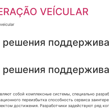
ERAÇÃO VEÍCULAR
veicular
е решения поддержив
е решения поддержив
вляют собой комплексные системы, специально разра
мационного переизбытка способность сервиса заинтере
пектом достижения. Разработчики задействуют ряд ко