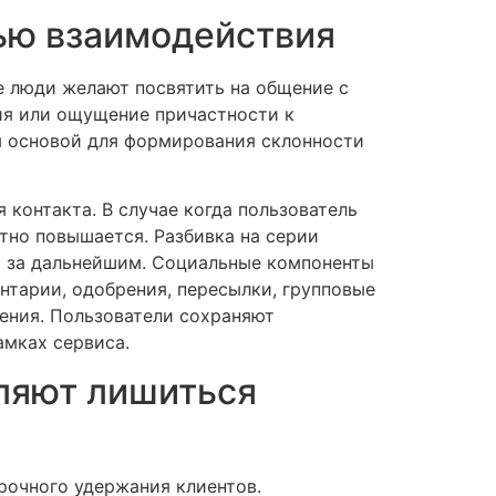
ью взаимодействия
 люди желают посвятить на общение с
ия или ощущение причастности к
я основой для формирования склонности
 контакта. В случае когда пользователь
тно повышается. Разбивка на серии
о за дальнейшим. Социальные компоненты
тарии, одобрения, пересылки, групповые
ения. Пользователи сохраняют
амках сервиса.
вляют лишиться
очного удержания клиентов.