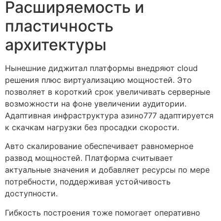
Расширяемость и
пластичность
архитектуры
Нынешние диджитал платформы внедряют cloud
решения плюс виртуализацию мощностей. Это
позволяет в короткий срок увеличивать серверные
возможности на фоне увеличении аудитории.
Адаптивная инфраструктура азино777 адаптируется
к скачкам нагрузки без просадки скорости.
Авто скалирование обеспечивает равномерное
развод мощностей. Платформа считывает
актуальные значения и добавляет ресурсы по мере
потребности, поддерживая устойчивость
доступности.
Гибкость построения тоже помогает оперативно