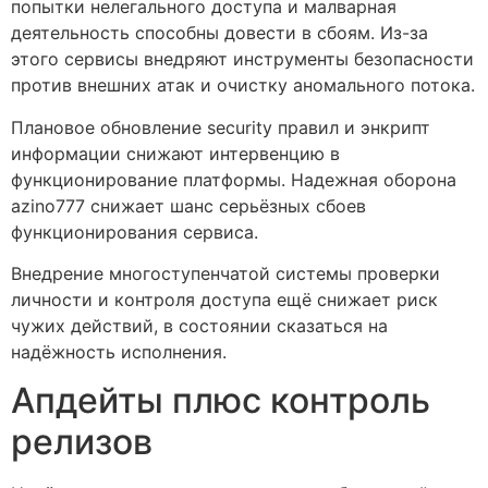
попытки нелегального доступа и малварная
деятельность способны довести в сбоям. Из-за
этого сервисы внедряют инструменты безопасности
против внешних атак и очистку аномального потока.
Плановое обновление security правил и энкрипт
информации снижают интервенцию в
функционирование платформы. Надежная оборона
azino777 снижает шанс серьёзных сбоев
функционирования сервиса.
Внедрение многоступенчатой системы проверки
личности и контроля доступа ещё снижает риск
чужих действий, в состоянии сказаться на
надёжность исполнения.
Апдейты плюс контроль
релизов