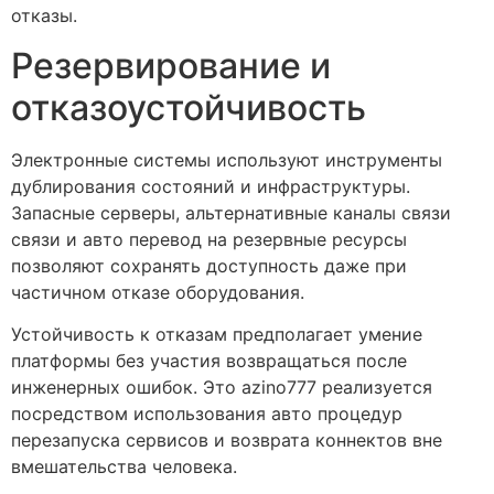
отказы.
Резервирование и
отказоустойчивость
Электронные системы используют инструменты
дублирования состояний и инфраструктуры.
Запасные серверы, альтернативные каналы связи
связи и авто перевод на резервные ресурсы
позволяют сохранять доступность даже при
частичном отказе оборудования.
Устойчивость к отказам предполагает умение
платформы без участия возвращаться после
инженерных ошибок. Это azino777 реализуется
посредством использования авто процедур
перезапуска сервисов и возврата коннектов вне
вмешательства человека.