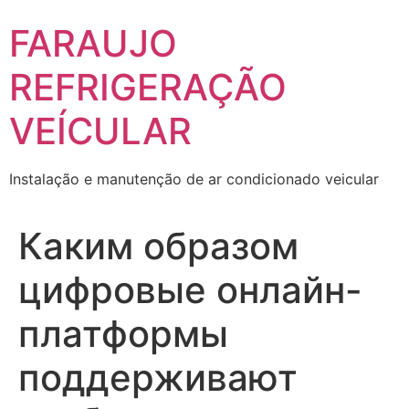
Skip
FARAUJO
to
content
REFRIGERAÇÃO
VEÍCULAR
Instalação e manutenção de ar condicionado veicular
Каким образом
цифровые онлайн-
платформы
поддерживают