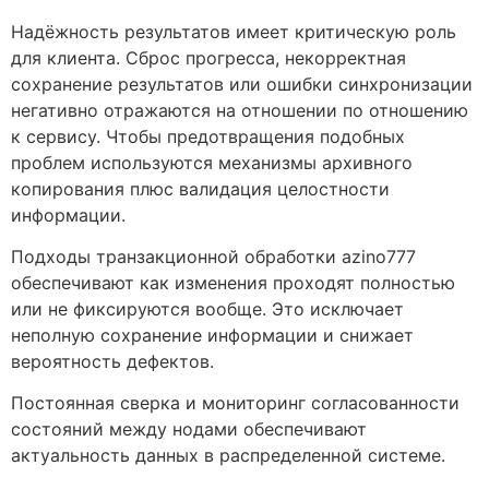
Надёжность результатов имеет критическую роль
для клиента. Сброс прогресса, некорректная
сохранение результатов или ошибки синхронизации
негативно отражаются на отношении по отношению
к сервису. Чтобы предотвращения подобных
проблем используются механизмы архивного
копирования плюс валидация целостности
информации.
Подходы транзакционной обработки azino777
обеспечивают как изменения проходят полностью
или не фиксируются вообще. Это исключает
неполную сохранение информации и снижает
вероятность дефектов.
Постоянная сверка и мониторинг согласованности
состояний между нодами обеспечивают
актуальность данных в распределенной системе.