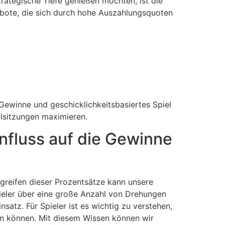
rategische Tiefe genießen möchten, ist die
gebote, die sich durch hohe Auszahlungsquoten
e Gewinne und geschicklichkeitsbasiertes Spiel
lsitzungen maximieren.
nfluss auf die Gewinne
greifen dieser Prozentsätze kann unsere
ieler über eine große Anzahl von Drehungen
atz. Für Spieler ist es wichtig zu verstehen,
ren können. Mit diesem Wissen können wir