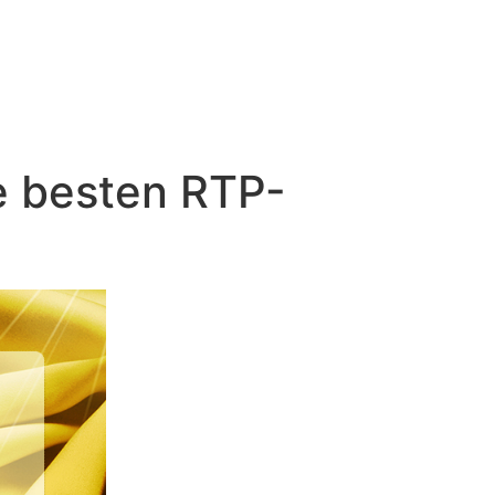
e besten RTP-