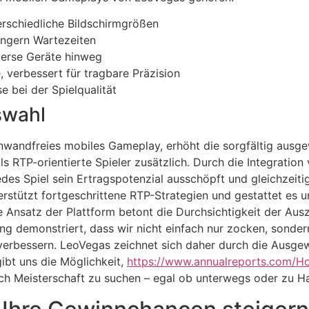
erschiedliche Bildschirmgrößen
ingern Wartezeiten
verse Geräte hinweg
 verbessert für tragbare Präzision
 bei der Spielqualität
swahl
inwandfreies mobiles Gameplay, erhöht die sorgfältig aus
s RTP-orientierte Spieler zusätzlich. Durch die Integratio
des Spiel sein Ertragspotenzial ausschöpft und gleichzeiti
tützt fortgeschrittene RTP-Strategien und gestattet es uns,
 Ansatz der Plattform betont die Durchsichtigkeit der Aus
ng demonstriert, dass wir nicht einfach nur zocken, sondern
 verbessern. LeoVegas zeichnet sich daher durch die Ausge
ibt uns die Möglichkeit,
https://www.annualreports.com/Ho
h Meisterschaft zu suchen – egal ob unterwegs oder zu H