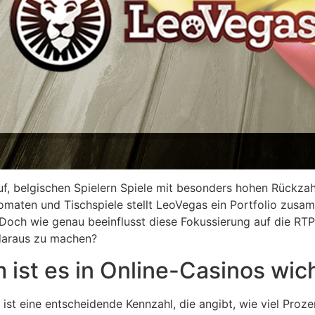
uf, belgischen Spielern Spiele mit besonders hohen Rückza
omaten und Tischspiele stellt LeoVegas ein Portfolio zusa
 Doch wie genau beeinflusst diese Fokussierung auf die RT
 daraus zu machen?
ist es in Online-Casinos wic
 ist eine entscheidende Kennzahl, die angibt, wie viel Pro