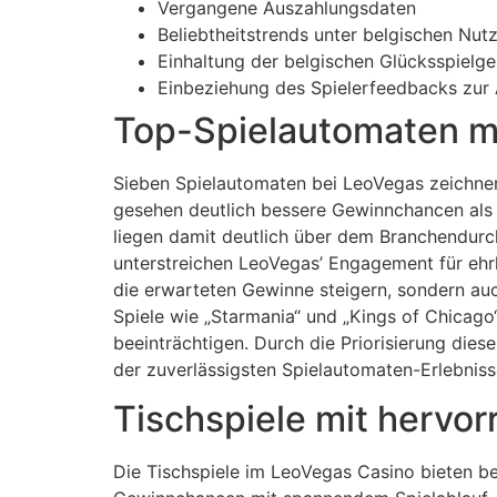
Vergangene Auszahlungsdaten
Beliebtheitstrends unter belgischen Nut
Einhaltung der belgischen Glücksspielg
Einbeziehung des Spielerfeedbacks zur 
Top-Spielautomaten m
Sieben Spielautomaten bei LeoVegas zeichnen
gesehen deutlich bessere Gewinnchancen als ü
liegen damit deutlich über dem Branchendurch
unterstreichen LeoVegas’ Engagement für ehrl
die erwarteten Gewinne steigern, sondern auch
Spiele wie „Starmania“ und „Kings of Chicago
beeinträchtigen. Durch die Priorisierung die
der zuverlässigsten Spielautomaten-Erlebnis
Tischspiele mit herv
Die Tischspiele im LeoVegas Casino bieten be