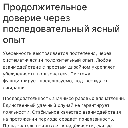
Продолжительное
доверие через
последовательный ясный
опыт
Уверенность выстраивается постепенно, через
систематический положительный опыт. Любое
взаимодействие с простым дизайном укрепляет
убеждённость пользователя. Система
функционирует предсказуемо, подтверждает
ожидания.
Последовательность значимее разовых впечатлений.
Единственный удачный случай не гарантирует
лояльности. Стабильное качество взаимодействия
на протяжении периода создаёт привязанность.
Пользователь привыкает к надёжности, считает