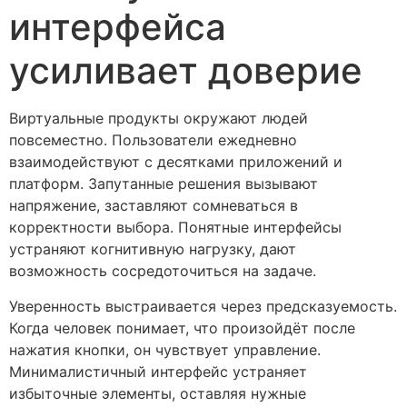
интерфейса
усиливает доверие
Виртуальные продукты окружают людей
повсеместно. Пользователи ежедневно
взаимодействуют с десятками приложений и
платформ. Запутанные решения вызывают
напряжение, заставляют сомневаться в
корректности выбора. Понятные интерфейсы
устраняют когнитивную нагрузку, дают
возможность сосредоточиться на задаче.
Уверенность выстраивается через предсказуемость.
Когда человек понимает, что произойдёт после
нажатия кнопки, он чувствует управление.
Минималистичный интерфейс устраняет
избыточные элементы, оставляя нужные