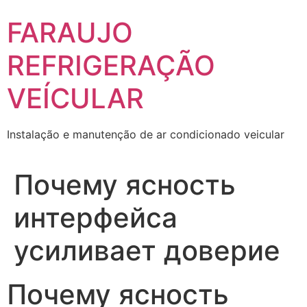
Skip
FARAUJO
to
content
REFRIGERAÇÃO
VEÍCULAR
Instalação e manutenção de ar condicionado veicular
Почему ясность
интерфейса
усиливает доверие
Почему ясность