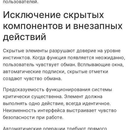
пользователей.
Исключение скрытых
компонентов и внезапных
действий
Скрытые элементы разрушают доверие на уровне
инстинктов. Когда функция появляется неожиданно,
пользователь чувствует обман. Всплывающие окна,
автоматические подписки, скрытые отметки
создают чувство обмана.
Предсказуемость функционирования системы
критически существенна. Элемент должна
выполнять одно действие, всегда идентичное.
Неизменность интерфейса выстраивает чувство
безопасности при работе.
Автоматические операции требуют прямого