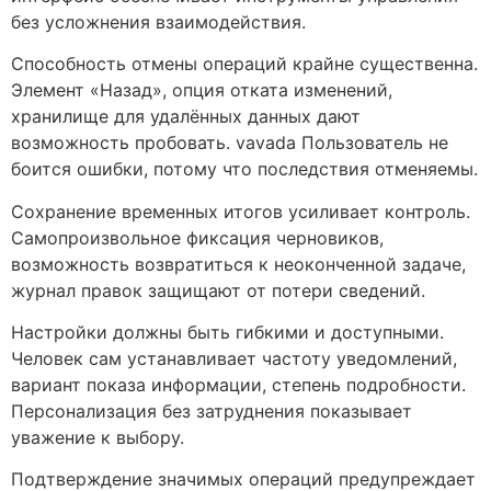
без усложнения взаимодействия.
Способность отмены операций крайне существенна.
Элемент «Назад», опция отката изменений,
хранилище для удалённых данных дают
возможность пробовать. vavada Пользователь не
боится ошибки, потому что последствия отменяемы.
Сохранение временных итогов усиливает контроль.
Самопроизвольное фиксация черновиков,
возможность возвратиться к неоконченной задаче,
журнал правок защищают от потери сведений.
Настройки должны быть гибкими и доступными.
Человек сам устанавливает частоту уведомлений,
вариант показа информации, степень подробности.
Персонализация без затруднения показывает
уважение к выбору.
Подтверждение значимых операций предупреждает