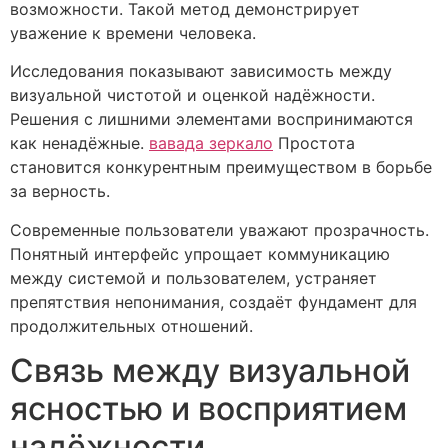
возможности. Такой метод демонстрирует
уважение к времени человека.
Исследования показывают зависимость между
визуальной чистотой и оценкой надёжности.
Решения с лишними элементами воспринимаются
как ненадёжные.
вавада зеркало
Простота
становится конкурентным преимуществом в борьбе
за верность.
Современные пользователи уважают прозрачность.
Понятный интерфейс упрощает коммуникацию
между системой и пользователем, устраняет
препятствия непонимания, создаёт фундамент для
продолжительных отношений.
Связь между визуальной
ясностью и восприятием
надёжности