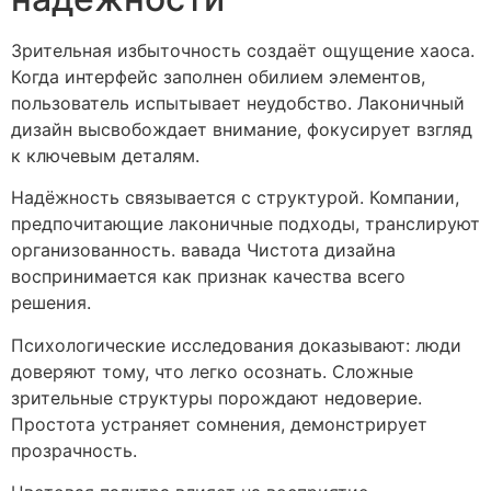
Зрительная избыточность создаёт ощущение хаоса.
Когда интерфейс заполнен обилием элементов,
пользователь испытывает неудобство. Лаконичный
дизайн высвобождает внимание, фокусирует взгляд
к ключевым деталям.
Надёжность связывается с структурой. Компании,
предпочитающие лаконичные подходы, транслируют
организованность. вавада Чистота дизайна
воспринимается как признак качества всего
решения.
Психологические исследования доказывают: люди
доверяют тому, что легко осознать. Сложные
зрительные структуры порождают недоверие.
Простота устраняет сомнения, демонстрирует
прозрачность.