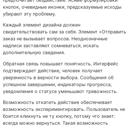
кнопок, очевидные иконки, предсказуемые исходы
убирают эту проблему.
Каждый элемент дизайна должен
свидетельствовать сам за себя. Элемент «Отправить
заказ не вызывает вопросов. Неоднозначные
надписи заставляют сомневаться, искать
дополнительную сведения.
Обратная связь повышает понятность. Интерфейс
подтверждает действие, человек получает
уверенность в верности выбора. Сообщения об
успешном завершении, индикаторы прогресса,
уведомления о статусе уменьшают тревожность.
Возможность откатить действие обеспечивает
возможность экспериментировать. Пользователь не
боится кликнуть не ту кнопку, потому что знает:
всегда можно вернуться. Такая возможность