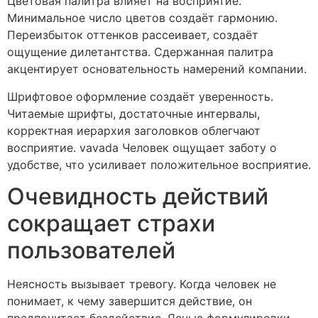
Цветовая палитра влияет на восприятие.
Минимальное число цветов создаёт гармонию.
Переизбыток оттенков рассеивает, создаёт
ощущение дилетантства. Сдержанная палитра
акцентирует основательность намерений компании.
Шрифтовое оформление создаёт уверенность.
Читаемые шрифты, достаточные интервалы,
корректная иерархия заголовков облегчают
восприятие. vavada Человек ощущает заботу о
удобстве, что усиливает положительное восприятие.
Очевидность действий
сокращает страхи
пользователей
Неясность вызывает тревогу. Когда человек не
понимает, к чему завершится действие, он
предпочитает бездействие. Ясные формулировки