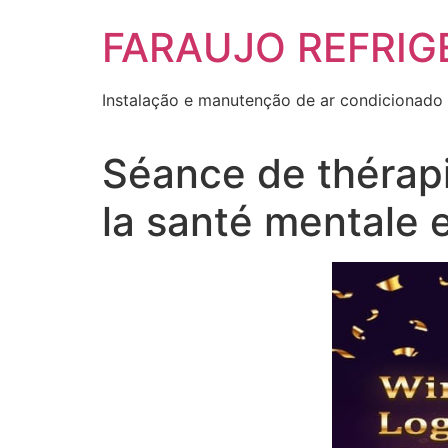
Skip
FARAUJO REFRIG
to
content
Instalação e manutenção de ar condicionado 
Séance de thérapi
la santé mentale 