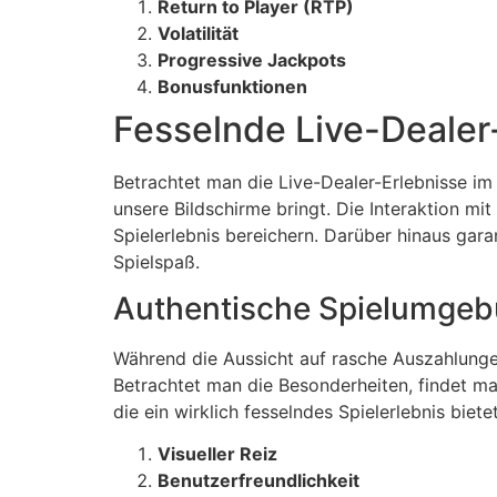
Return to Player (RTP)
Volatilität
Progressive Jackpots
Bonusfunktionen
Fesselnde Live-Dealer
Betrachtet man die Live-Dealer-Erlebnisse im 
unsere Bildschirme bringt. Die Interaktion m
Spielerlebnis bereichern. Darüber hinaus gara
Spielspaß.
Authentische Spielumge
Während die Aussicht auf rasche Auszahlungen
Betrachtet man die Besonderheiten, findet m
die ein wirklich fesselndes Spielerlebnis biet
Visueller Reiz
Benutzerfreundlichkeit