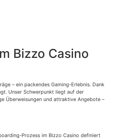
m Bizzo Casino
träge – ein packendes Gaming-Erlebnis. Dank
gt. Unser Schwerpunkt liegt auf der
ige Überweisungen und attraktive Angebote –
boarding-Prozess im Bizzo Casino definiert