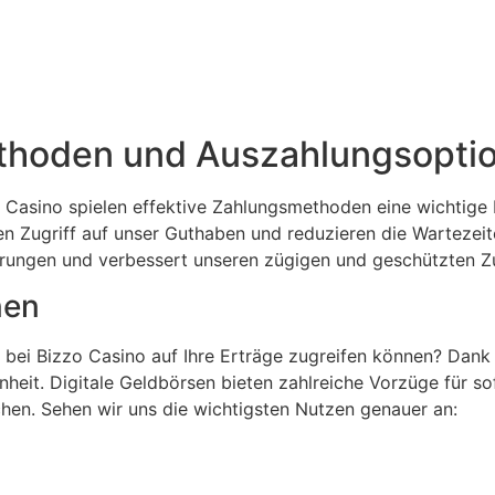
ethoden und Auszahlungsopti
Casino spielen effektive Zahlungsmethoden eine wichtige Ro
en Zugriff auf unser Guthaben und reduzieren die Wartezeit
ungen und verbessert unseren zügigen und geschützten Zug
nen
e bei Bizzo Casino auf Ihre Erträge zugreifen können? Dank d
nheit. Digitale Geldbörsen bieten zahlreiche Vorzüge für s
chen. Sehen wir uns die wichtigsten Nutzen genauer an: