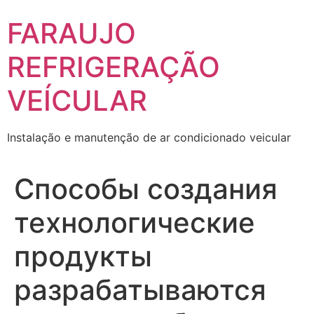
Skip
FARAUJO
to
content
REFRIGERAÇÃO
VEÍCULAR
Instalação e manutenção de ar condicionado veicular
Способы создания
технологические
продукты
разрабатываются