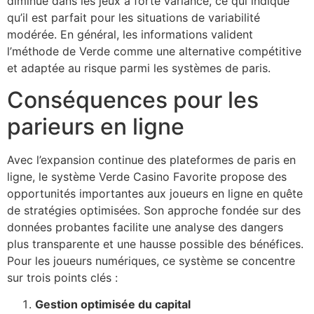
diminue dans les jeux à forte variance, ce qui indique
qu’il est parfait pour les situations de variabilité
modérée. En général, les informations valident
l’méthode de Verde comme une alternative compétitive
et adaptée au risque parmi les systèmes de paris.
Conséquences pour les
parieurs en ligne
Avec l’expansion continue des plateformes de paris en
ligne, le système Verde Casino Favorite propose des
opportunités importantes aux joueurs en ligne en quête
de stratégies optimisées. Son approche fondée sur des
données probantes facilite une analyse des dangers
plus transparente et une hausse possible des bénéfices.
Pour les joueurs numériques, ce système se concentre
sur trois points clés :
Gestion optimisée du capital