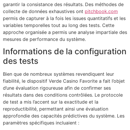
garantir la consistance des résultats. Des méthodes de
collecte de données exhaustives ont
pitchbook.com
permis de capturer à la fois les issues quantitatifs et les
variables temporelles tout au long des tests. Cette
approche organisée a permis une analyse impartiale des
mesures de performance du système.
Informations de la configuration
des tests
Bien que de nombreux systèmes revendiquent leur
fiabilité, le dispositif Verde Casino Favorite a fait l’objet
d’une évaluation rigoureuse afin de confirmer ses
résultats dans des conditions contrôlées. Le protocole
de test a mis l’accent sur la exactitude et la
reproductibilité, permettant ainsi une évaluation
approfondie des capacités prédictives du système. Les
paramètres spécifiques incluaient :