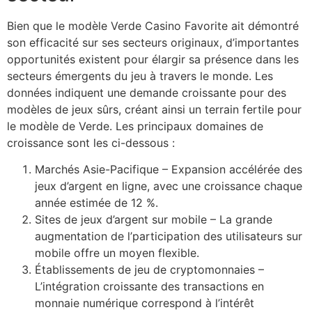
Bien que le modèle Verde Casino Favorite ait démontré
son efficacité sur ses secteurs originaux, d’importantes
opportunités existent pour élargir sa présence dans les
secteurs émergents du jeu à travers le monde. Les
données indiquent une demande croissante pour des
modèles de jeux sûrs, créant ainsi un terrain fertile pour
le modèle de Verde. Les principaux domaines de
croissance sont les ci-dessous :
Marchés Asie-Pacifique – Expansion accélérée des
jeux d’argent en ligne, avec une croissance chaque
année estimée de 12 %.
Sites de jeux d’argent sur mobile – La grande
augmentation de l’participation des utilisateurs sur
mobile offre un moyen flexible.
Établissements de jeu de cryptomonnaies –
L’intégration croissante des transactions en
monnaie numérique correspond à l’intérêt