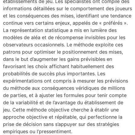
établissements de jeu. Les spécialistes ont compilé des
informations détaillées sur le comportement des joueurs
et les conséquences des mises, identifiant une tendance
continue vers certains enjeux, appelés de « préférés ».
La représentation statistique a mis en lumière des
modèles de aléa et de récompense invisibles pour les
observateurs occasionnels. Le méthode exploite ces
patrons pour optimiser le positionnement des mises,
dans le but d’augmenter les gains prévisibles en
favorisant les choix affichant habituellement des
probabilités de succès plus importantes. Les
expérimentations ont compris à mesurer les prévisions
du méthode aux conséquences véridiques de millions
de parties, et à ajuster les formules pour tenir compte
de la variabilité et de l’avantage du établissement de
jeu. Cette méthode objective cherche à établir une
approche objective et répétable, qui perfectionne la
prise de décision sans s’appuyer sur des stratégies
empiriques ou l’pressentiment.