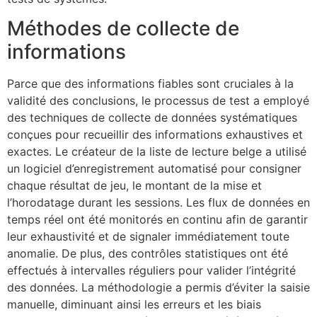
Méthodes de collecte de
informations
Parce que des informations fiables sont cruciales à la
validité des conclusions, le processus de test a employé
des techniques de collecte de données systématiques
conçues pour recueillir des informations exhaustives et
exactes. Le créateur de la liste de lecture belge a utilisé
un logiciel d’enregistrement automatisé pour consigner
chaque résultat de jeu, le montant de la mise et
l’horodatage durant les sessions. Les flux de données en
temps réel ont été monitorés en continu afin de garantir
leur exhaustivité et de signaler immédiatement toute
anomalie. De plus, des contrôles statistiques ont été
effectués à intervalles réguliers pour valider l’intégrité
des données. La méthodologie a permis d’éviter la saisie
manuelle, diminuant ainsi les erreurs et les biais