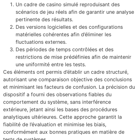
Un cadre de casino simulé reproduisant des
scénarios de jeu réels afin de garantir une analyse
pertinente des résultats.
Des versions logicielles et des configurations
matérielles cohérentes afin d’éliminer les
fluctuations externes.
Des périodes de temps contrôlées et des
restrictions de mise prédéfinies afin de maintenir
une uniformité entre les tests.
Ces éléments ont permis d’établir un cadre structuré,
autorisant une comparaison objective des conclusions
et minimisant les facteurs de confusion. La précision du
dispositif a fourni des observations fiables du
comportement du système, sans interférence
extérieure, jetant ainsi les bases des procédures
analytiques ultérieures. Cette approche garantit la
fiabilité de l’évaluation et minimise les biais,
conformément aux bonnes pratiques en matière de
tests de systèmes.