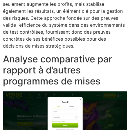
seulement augmente les profits, mais stabilise
également les résultats, un élément clé pour la gestion
des risques. Cette approche fondée sur des preuves
valide l’efficience du système dans des environnements
de test contrôlées, fournissant donc des preuves
concrètes de ses bénéfices possibles pour des
décisions de mises stratégiques.
Analyse comparative par
rapport à d’autres
programmes de mises