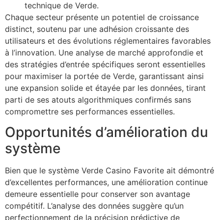
technique de Verde.
Chaque secteur présente un potentiel de croissance
distinct, soutenu par une adhésion croissante des
utilisateurs et des évolutions réglementaires favorables
à l’innovation. Une analyse de marché approfondie et
des stratégies d’entrée spécifiques seront essentielles
pour maximiser la portée de Verde, garantissant ainsi
une expansion solide et étayée par les données, tirant
parti de ses atouts algorithmiques confirmés sans
compromettre ses performances essentielles.
Opportunités d’amélioration du
système
Bien que le système Verde Casino Favorite ait démontré
d’excellentes performances, une amélioration continue
demeure essentielle pour conserver son avantage
compétitif. L’analyse des données suggère qu’un
perfectionnement de la précision prédictive de