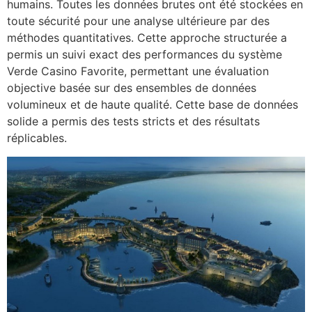
humains. Toutes les données brutes ont été stockées en
toute sécurité pour une analyse ultérieure par des
méthodes quantitatives. Cette approche structurée a
permis un suivi exact des performances du système
Verde Casino Favorite, permettant une évaluation
objective basée sur des ensembles de données
volumineux et de haute qualité. Cette base de données
solide a permis des tests stricts et des résultats
réplicables.