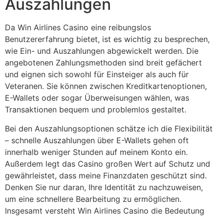
Auszahlungen
Da Win Airlines Casino eine reibungslos
Benutzererfahrung bietet, ist es wichtig zu besprechen,
wie Ein- und Auszahlungen abgewickelt werden. Die
angebotenen Zahlungsmethoden sind breit gefächert
und eignen sich sowohl für Einsteiger als auch für
Veteranen. Sie können zwischen Kreditkartenoptionen,
E-Wallets oder sogar Überweisungen wählen, was
Transaktionen bequem und problemlos gestaltet.
Bei den Auszahlungsoptionen schätze ich die Flexibilität
– schnelle Auszahlungen über E-Wallets gehen oft
innerhalb weniger Stunden auf meinem Konto ein.
Außerdem legt das Casino großen Wert auf Schutz und
gewährleistet, dass meine Finanzdaten geschützt sind.
Denken Sie nur daran, Ihre Identität zu nachzuweisen,
um eine schnellere Bearbeitung zu ermöglichen.
Insgesamt versteht Win Airlines Casino die Bedeutung