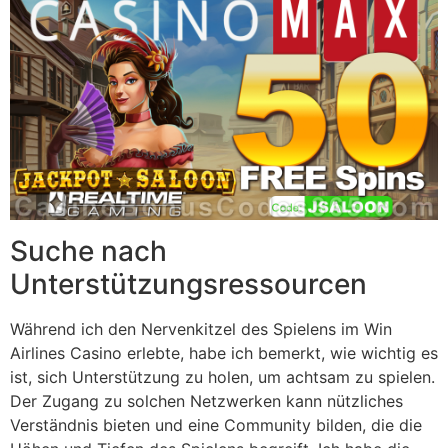
Suche nach
Unterstützungsressourcen
Während ich den Nervenkitzel des Spielens im Win
Airlines Casino erlebte, habe ich bemerkt, wie wichtig es
ist, sich Unterstützung zu holen, um achtsam zu spielen.
Der Zugang zu solchen Netzwerken kann nützliches
Verständnis bieten und eine Community bilden, die die