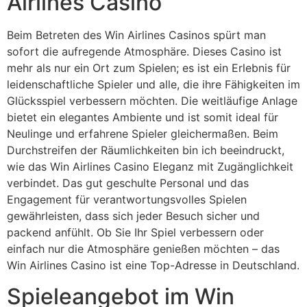
Airlines Casino
Beim Betreten des Win Airlines Casinos spürt man
sofort die aufregende Atmosphäre. Dieses Casino ist
mehr als nur ein Ort zum Spielen; es ist ein Erlebnis für
leidenschaftliche Spieler und alle, die ihre Fähigkeiten im
Glücksspiel verbessern möchten. Die weitläufige Anlage
bietet ein elegantes Ambiente und ist somit ideal für
Neulinge und erfahrene Spieler gleichermaßen. Beim
Durchstreifen der Räumlichkeiten bin ich beeindruckt,
wie das Win Airlines Casino Eleganz mit Zugänglichkeit
verbindet. Das gut geschulte Personal und das
Engagement für verantwortungsvolles Spielen
gewährleisten, dass sich jeder Besuch sicher und
packend anfühlt. Ob Sie Ihr Spiel verbessern oder
einfach nur die Atmosphäre genießen möchten – das
Win Airlines Casino ist eine Top-Adresse in Deutschland.
Spieleangebot im Win