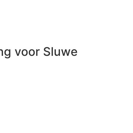
ng voor Sluwе