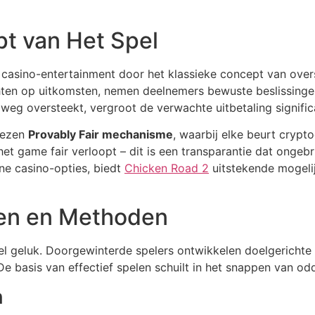
t van Het Spel
e casino-entertainment door het klassieke concept van ove
hten op uitkomsten, nemen deelnemers bewuste beslissingen
 weg oversteekt, vergroot de verwachte uitbetaling signific
wezen
Provably Fair mechanisme
, waarbij elke beurt crypto
et game fair verloopt – dit is een transparantie dat ongebru
ine casino-opties, biedt
Chicken Road 2
uitstekende mogeli
en en Methoden
el geluk. Doorgewinterde spelers ontwikkelen doelgerichte
De basis van effectief spelen schuilt in het snappen van od
n