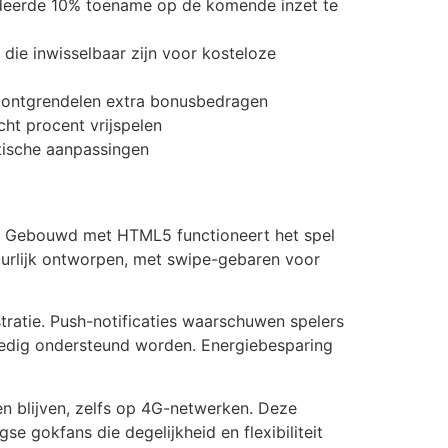
deerde 10% toename op de komende inzet te
 die inwisselbaar zijn voor kosteloze
” ontgrendelen extra bonusbedragen
ht procent vrijspelen
tische aanpassingen
s. Gebouwd met HTML5 functioneert het spel
urlijk ontworpen, met swipe-gebaren voor
stratie. Push-notificaties waarschuwen spelers
lledig ondersteund worden. Energiebesparing
 blijven, zelfs op 4G-netwerken. Deze
 gokfans die degelijkheid en flexibiliteit