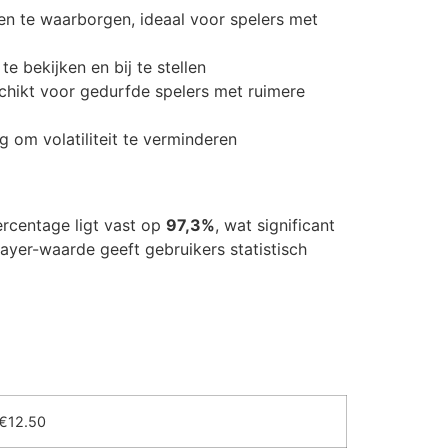
en te waarborgen, ideaal voor spelers met
te bekijken en bij te stellen
chikt voor gedurfde spelers met ruimere
 om volatiliteit te verminderen
ercentage ligt vast op
97,3%
, wat significant
ayer-waarde geeft gebruikers statistisch
€12.50