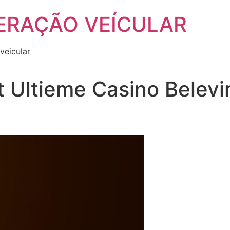
ERAÇÃO VEÍCULAR
veicular
 Ultieme Casino Belevi