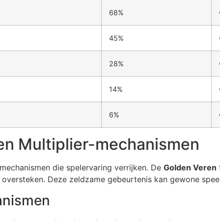
68%
45%
28%
14%
6%
en Multiplier-mechanismen
mechanismen die spelervaring verrijken. De
Golden Veren
vijf oversteken. Deze zeldzame gebeurtenis kan gewone spe
anismen