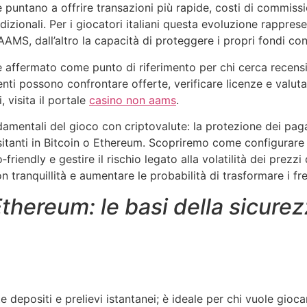
 puntano a offrire transazioni più rapide, costi di commissio
adizionali. Per i giocatori italiani questa evoluzione rappre
AAMS, dall’altro la capacità di proteggere i propri fondi con 
i è affermato come punto di riferimento per chi cerca recensi
tenti possono confrontare offerte, verificare licenze e valut
, visita il portale
casino non aams
.
amentali del gioco con criptovalute: la protezione dei pag
ositanti in Bitcoin o Ethereum. Scopriremo come configurare 
‑friendly e gestire il rischio legato alla volatilità dei prez
n tranquillità e aumentare le probabilità di trasformare i free
Ethereum: le basi della sicurez
e depositi e prelievi istantanei; è ideale per chi vuole gio