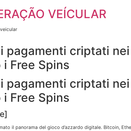
ERAÇÃO VEÍCULAR
veicular
 pagamenti criptati nei
o i Free Spins
 pagamenti criptati nei
o i Free Spins
e]
ormato il panorama del gioco d’azzardo digitale. Bitcoin, Et