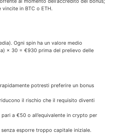
 corrente al momento dell’accredito del bonus;
e vincite in BTC o ETH.
media). Ogni spin ha un valore medio
ta) × 30 = €930 prima del prelievo delle
o rapidamente potresti preferire un bonus
iducono il rischio che il requisito diventi
o pari a €50 o all’equivalente in crypto per
 senza esporre troppo capitale iniziale.