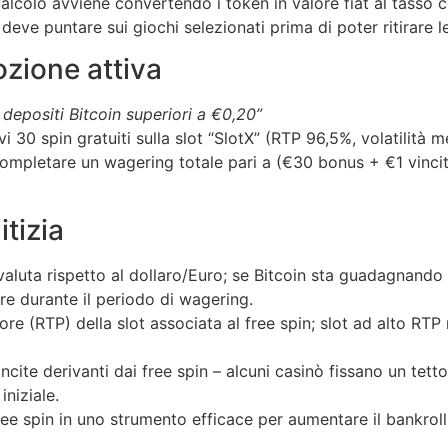
calcolo avviene convertendo i token in valore fiat al tasso
deve puntare sui giochi selezionati prima di poter ritirare l
zione attiva
 depositi Bitcoin superiori a €0,20”
i 30 spin gratuiti sulla slot “SlotX” (RTP 96,5%, volatilità 
 completare un wagering totale pari a (€30 bonus + €1 vinci
itizia
ovaluta rispetto al dollaro/Euro; se Bitcoin sta guadagnand
e durante il periodo di wagering.
ore (RTP) della slot associata al free spin; slot ad alto RTP r
incite derivanti dai free spin – alcuni casinò fissano un tett
iniziale.
ree spin in uno strumento efficace per aumentare il bankroll