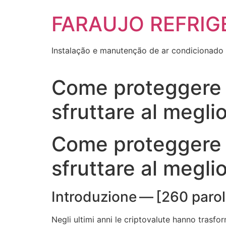
Skip
FARAUJO REFRIG
to
content
Instalação e manutenção de ar condicionado 
Come proteggere i
sfruttare al megli
Come proteggere i
sfruttare al megli
Introduzione — [260 parol
Negli ultimi anni le criptovalute hanno trasf