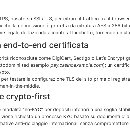
 HTTPS, basato su SSL/TLS, per cifrare il traffico tra il browse
 sai che la connessione è protetta da cifratura AES a 256 bit
 legale dell’azienda accanto al lucchetto, fornendo un ulteri
a end‑to‑end certificata
torità riconosciute come DigiCert, Sectigo o Let’s Encrypt g
 sottodomini (ad esempio
pay.casinoexample.com
); un certif
ypto.
per testare la configurazione TLS del sito prima di registra
man‑in‑the‑middle.
 crypto‑first
o modalità “no‑KYC” per depositi inferiori a una soglia stabi
nti, viene richiesto un processo KYC basato su documenti d’i
ormative anti‑riciclaggio internazionali senza compromettere 