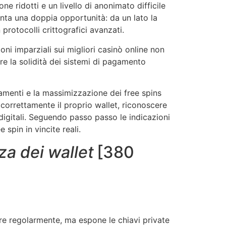
ne ridotti e un livello di anonimato difficile
senta una doppia opportunità: da un lato la
protocolli crittografici avanzati.
oni imparziali sui migliori casinò online non
are la solidità dei sistemi di pagamento
amenti e la massimizzazione dei free spins
correttamente il proprio wallet, riconoscere
zi digitali. Seguendo passo passo le indicazioni
 spin in vincite reali.
za dei wallet
[380
care regolarmente, ma espone le chiavi private