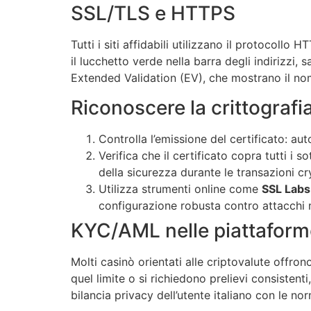
SSL/TLS e HTTPS
Tutti i siti affidabili utilizzano il protocollo
il lucchetto verde nella barra degli indirizzi,
Extended Validation (EV), che mostrano il nome
Riconoscere la crittografi
Controlla l’emissione del certificato: au
Verifica che il certificato copra tutti i
della sicurezza durante le transazioni cr
Utilizza strumenti online come
SSL Labs
configurazione robusta contro attacchi 
KYC/AML nelle piattaforme
Molti casinò orientati alle criptovalute offron
quel limite o si richiedono prelievi consiste
bilancia privacy dell’utente italiano con le n