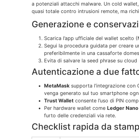
a potenziali attacchi malware. Un cold wallet,
quasi totale contro intrusioni remote, ma rich
Generazione e conservazio
Scarica l’app ufficiale del wallet scelto
Segui la procedura guidata per creare un
preferibilmente in una cassaforte domes
Evita di salvare la seed phrase su cloud 
Autenticazione a due fatto
MetaMask
supporta l’integrazione con G
venga generato sul tuo smartphone ogni 
Trust Wallet
consente l’uso di PIN compl
Per hardware wallet come
Ledger Nano
furto delle credenziali via rete.
Checklist rapida da stam