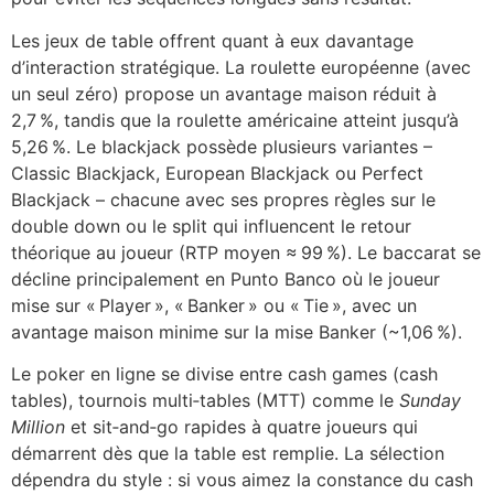
Les jeux de table offrent quant à eux davantage
d’interaction stratégique. La roulette européenne (avec
un seul zéro) propose un avantage maison réduit à
2,7 %, tandis que la roulette américaine atteint jusqu’à
5,26 %. Le blackjack possède plusieurs variantes –
Classic Blackjack, European Blackjack ou Perfect
Blackjack – chacune avec ses propres règles sur le
double down ou le split qui influencent le retour
théorique au joueur (RTP moyen ≈ 99 %). Le baccarat se
décline principalement en Punto Banco où le joueur
mise sur « Player », « Banker » ou « Tie », avec un
avantage maison minime sur la mise Banker (~1,06 %).
Le poker en ligne se divise entre cash games (cash
tables), tournois multi‑tables (MTT) comme le
Sunday
Million
et sit‑and‑go rapides à quatre joueurs qui
démarrent dès que la table est remplie. La sélection
dépendra du style : si vous aimez la constance du cash