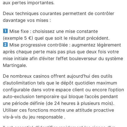
aux pertes importantes.
Deux techniques courantes permettent de contrôler
davantage vos mises :
Mise fixe : choisissez une mise constante
(exemple 5 €) quel que soit le résultat précédent.
Mise progressive contrôlée : augmentez légèrement
après chaque perte mais pas plus que deux fois votre
mise initiale afin d’éviter l’effet bouleverseur du système
Martingale.
De nombreux casinos offrent aujourd’hui des outils
d’autolimitation tels que le dépôt quotidien maximum
configurable dans votre espace client ou encore l’option
auto‑exclusion temporaire qui bloque l’accès pendant
une période définie (de 24 heures à plusieurs mois).
Utiliser ces fonctions montre une attitude proactive
vis‑à‑vis du jeu responsable .