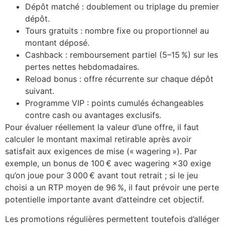
Dépôt matché : doublement ou triplage du premier
dépôt.
Tours gratuits : nombre fixe ou proportionnel au
montant déposé.
Cashback : remboursement partiel (5–15 %) sur les
pertes nettes hebdomadaires.
Reload bonus : offre récurrente sur chaque dépôt
suivant.
Programme VIP : points cumulés échangeables
contre cash ou avantages exclusifs.
Pour évaluer réellement la valeur d’une offre, il faut
calculer le montant maximal retirable après avoir
satisfait aux exigences de mise (« wagering »). Par
exemple, un bonus de 100 € avec wagering ×30 exige
qu’on joue pour 3 000 € avant tout retrait ; si le jeu
choisi a un RTP moyen de 96 %, il faut prévoir une perte
potentielle importante avant d’atteindre cet objectif.
Les promotions régulières permettent toutefois d’alléger