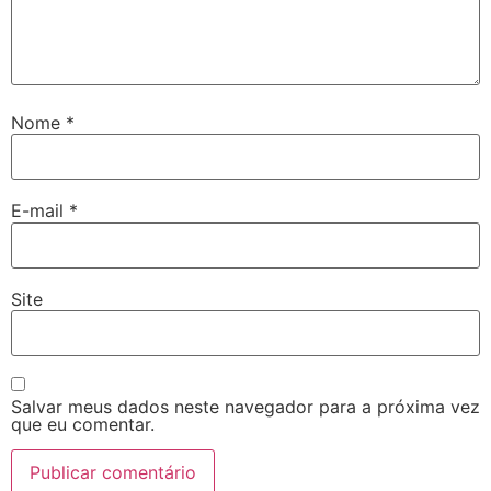
Nome
*
E-mail
*
Site
Salvar meus dados neste navegador para a próxima vez
que eu comentar.