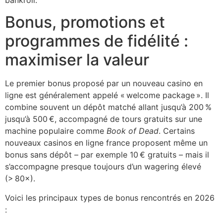
bankroll.
Bonus, promotions et
programmes de fidélité :
maximiser la valeur
Le premier bonus proposé par un nouveau casino en
ligne est généralement appelé « welcome package ». Il
combine souvent un dépôt matché allant jusqu’à 200 %
jusqu’à 500 €, accompagné de tours gratuits sur une
machine populaire comme
Book of Dead
. Certains
nouveaux casinos en ligne france proposent même un
bonus sans dépôt – par exemple 10 € gratuits – mais il
s’accompagne presque toujours d’un wagering élevé
(> 80×).
Voici les principaux types de bonus rencontrés en 2026
: