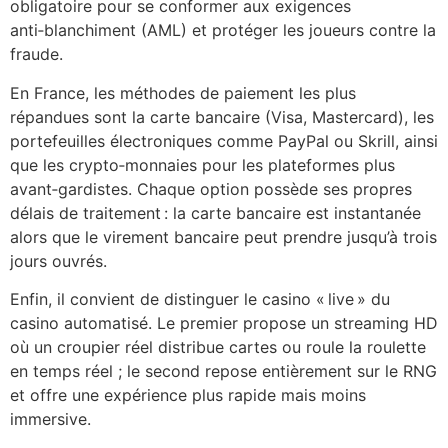
obligatoire pour se conformer aux exigences
anti‑blanchiment (AML) et protéger les joueurs contre la
fraude.
En France, les méthodes de paiement les plus
répandues sont la carte bancaire (Visa, Mastercard), les
portefeuilles électroniques comme PayPal ou Skrill, ainsi
que les crypto‑monnaies pour les plateformes plus
avant‑gardistes. Chaque option possède ses propres
délais de traitement : la carte bancaire est instantanée
alors que le virement bancaire peut prendre jusqu’à trois
jours ouvrés.
Enfin, il convient de distinguer le casino « live » du
casino automatisé. Le premier propose un streaming HD
où un croupier réel distribue cartes ou roule la roulette
en temps réel ; le second repose entièrement sur le RNG
et offre une expérience plus rapide mais moins
immersive.