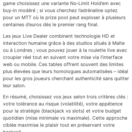
game choisissez une variante No‑Limit Hold’em avec
buy‑in modéré ; si vous cherchez l’adrénaline optez
pour un MTT où le prize pool peut exploser à plusieurs
centaines d’euros dès le premier rang final.
Les jeux Live Dealer combinent technologie HD et
interaction humaine grâce à des studios situés à Malte
ou à Londres ; vous pouvez jouer à la roulette live avec
croupier réel tout en suivant votre mise via l’interface
web ou mobile. Ces tables offrent souvent des limites
plus élevées que leurs homologues automatisées – idéal
pour les gros joueurs cherchant authenticité sans quitter
leur salon.
En résumé, choisissez vos jeux selon trois critères clés :
votre tolérance au risque (volatilité), votre appétence
pour la stratégie (blackjack vs slots) et votre budget
quotidien (mise minimale vs maximale). Cette approche
ciblée maximise le plaisir tout en préservant votre