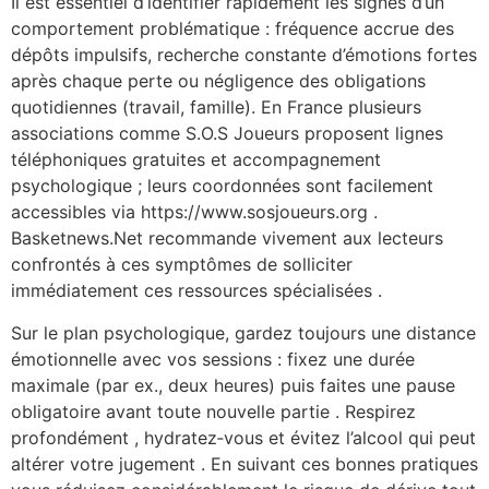
Il est essentiel d’identifier rapidement les signes d’un
comportement problématique : fréquence accrue des
dépôts impulsifs, recherche constante d’émotions fortes
après chaque perte ou négligence des obligations
quotidiennes (travail, famille). En France plusieurs
associations comme S.O.S Joueurs proposent lignes
téléphoniques gratuites et accompagnement
psychologique ; leurs coordonnées sont facilement
accessibles via https://www.sosjoueurs.org .
Basketnews.Net recommande vivement aux lecteurs
confrontés à ces symptômes de solliciter
immédiatement ces ressources spécialisées .
Sur le plan psychologique, gardez toujours une distance
émotionnelle avec vos sessions : fixez une durée
maximale (par ex., deux heures) puis faites une pause
obligatoire avant toute nouvelle partie . Respirez
profondément , hydratez‑vous et évitez l’alcool qui peut
altérer votre jugement . En suivant ces bonnes pratiques