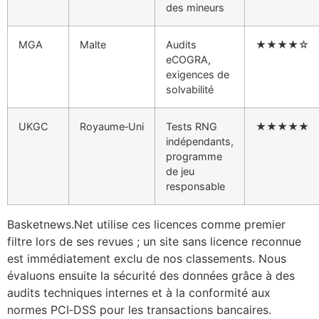
des mineurs
MGA
Malte
Audits
★★★★☆
eCOGRA,
exigences de
solvabilité
UKGC
Royaume‑Uni
Tests RNG
★★★★★
indépendants,
programme
de jeu
responsable
Basketnews.Net utilise ces licences comme premier
filtre lors de ses revues ; un site sans licence reconnue
est immédiatement exclu de nos classements. Nous
évaluons ensuite la sécurité des données grâce à des
audits techniques internes et à la conformité aux
normes PCI‑DSS pour les transactions bancaires.