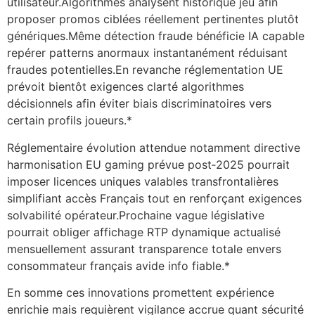
utilisateur.Algorithmes analysent historique jeu afin
proposer promos ciblées réellement pertinentes plutôt
génériques.Même détection fraude bénéficie IA capable
repérer patterns anormaux instantanément réduisant
fraudes potentielles.En revanche réglementation UE
prévoit bientôt exigences clarté algorithmes
décisionnels afin éviter biais discriminatoires vers
certain profils joueurs.*
Réglementaire évolution attendue notamment directive
harmonisation EU gaming prévue post‑2025 pourrait
imposer licences uniques valables transfrontalières
simplifiant accès Français tout en renforçant exigences
solvabilité opérateur.Prochaine vague législative
pourrait obliger affichage RTP dynamique actualisé
mensuellement assurant transparence totale envers
consommateur français avide info fiable.*
En somme ces innovations promettent expérience
enrichie mais requièrent vigilance accrue quant sécurité