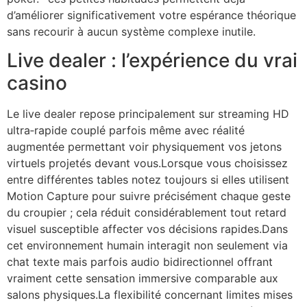
d’améliorer significativement votre espérance théorique
sans recourir à aucun système complexe inutile.​
Live dealer : l’expérience du vrai
casino
Le live dealer repose principalement sur streaming HD
ultra‑rapide couplé parfois même avec réalité
augmentée permettant voir physiquement vos jetons
virtuels projetés devant vous.Lorsque vous choisissez
entre différentes tables notez toujours si elles utilisent
Motion Capture pour suivre précisément chaque geste
du croupier ; cela réduit considérablement tout retard
visuel susceptible affecter vos décisions rapides.Dans
cet environnement humain interagit non seulement via
chat texte mais parfois audio bidirectionnel offrant
vraiment cette sensation immersive comparable aux
salons physiques.La flexibilité concernant limites mises