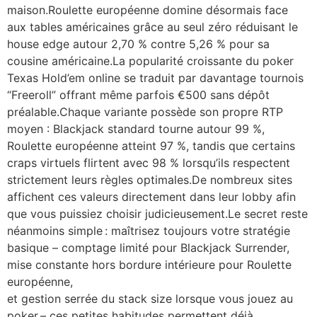
maison.Roulette européenne domine désormais face
aux tables américaines grâce au seul zéro réduisant le
house edge autour 2,70 % contre 5,26 % pour sa
cousine américaine.La popularité croissante du poker
Texas Hold’em online se traduit par davantage tournois
“Freeroll” offrant même parfois €500 sans dépôt
préalable.Chaque variante possède son propre RTP
moyen : Blackjack standard tourne autour 99 %,
Roulette européenne atteint 97 %, tandis que certains
craps virtuels flirtent avec 98 % lorsqu’ils respectent
strictement leurs règles optimales.De nombreux sites
affichent ces valeurs directement dans leur lobby afin
que vous puissiez choisir judicieusement.Le secret reste
néanmoins simple : maîtrisez toujours votre stratégie
basique – comptage limité pour Blackjack Surrender,
mise constante hors bordure intérieure pour Roulette
européenne,
et gestion serrée du stack size lorsque vous jouez au
poker.– ces petites habitudes permettent déjà​