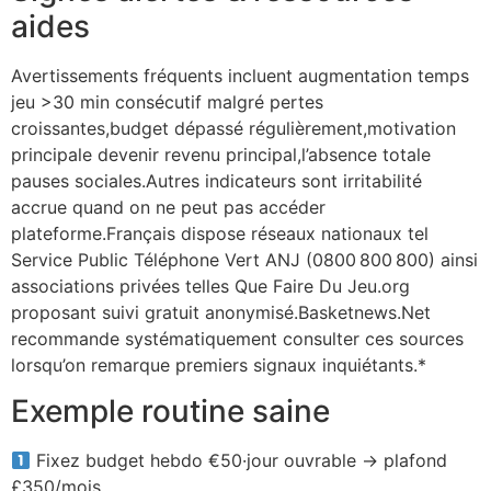
aides
Avertissements fréquents incluent augmentation temps
jeu >30 min consécutif malgré pertes
croissantes,budget dépassé régulièrement,motivation
principale devenir revenu principal,l’absence totale
pauses sociales.Autres indicateurs sont irritabilité
accrue quand on ne peut pas accéder
plateforme.Français dispose réseaux nationaux tel
Service Public Téléphone Vert ANJ (0800 800 800) ainsi
associations privées telles Que Faire Du Jeu.org
proposant suivi gratuit anonymisé.Basketnews.Net
recommande systématiquement consulter ces sources
lorsqu’on remarque premiers signaux inquiétants.*
Exemple routine saine
Fixez budget hebdo €50·jour ouvrable → plafond
£350/mois