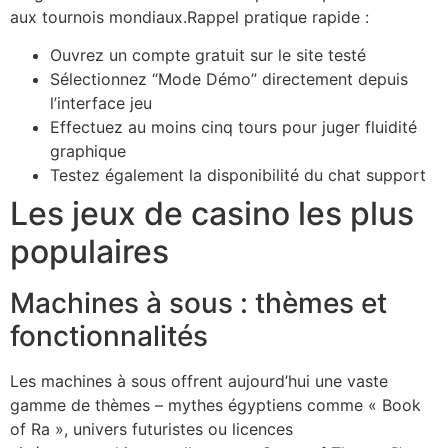
aux tournois mondiaux.Rappel pratique rapide :
Ouvrez un compte gratuit sur le site testé
Sélectionnez “Mode Démo” directement depuis
l’interface jeu
Effectuez au moins cinq tours pour juger fluidité
graphique
Testez également la disponibilité du chat support
Les jeux de casino les plus
populaires
Machines à sous : thèmes et
fonctionnalités
Les machines à sous offrent aujourd’hui une vaste
gamme de thèmes – mythes égyptiens comme « Book
of Ra », univers futuristes ou licences