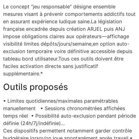
Le concept “jeu responsable” désigne ensemble
mesures visant à prévenir comportements addictifs tout
en assurant expérience ludique saine.La législation
française encadrée depuis création ARJEL puis ANJ
impose obligations claires aux opérateurs — affichage
visibilité limites dépôts/jours/semaine,en option auto-
exclusion temporaire voire définitive accessible depuis
tableau bord utilisateur.Tous ces outils doivent être
faciles activation directe sans justificatif
supplémentaire.*
Outils proposés
• Limites quotidiennes/maximales paramétrables
manuellement • Sessions chronométrées affichées
temps réel • Possibilité auto-exclusion pendant période
définie (24h/7j/indéfinie)…
Ces dispositifs permettent notamment garder contrôle
budgétaire lorsqu’on joue spontanément après travail.•