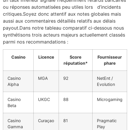
ou réponses automatisées peu utiles lors d’incidents
critiques.Soyez donc attentif aux notes globales mais
aussi aux commentaires détaillés relatifs aux délais
payout.Dans notre tableau comparatif ci-dessous nous
synthétisons trois acteurs majeurs actuellement classés
parmi nos recommandations :
Casino
Licence
Score
Fournisseur
réputation*
phare
Casino
MGA
92
NetEnt /
Alpha
Evolution
Casino
UKGC
88
Microgaming
Beta
Casino
Curaçao
81
Pragmatic
Gamma
Play