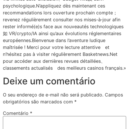
psychologique.N’appliquez dès maintenant ces
recommandations lors ouverture prochain compte；
revenez régulièrement consulter nos mises-à‑jour afin
rester informé(e)s face aux nouveautés technologiques
如 VR/crypto/IA ainsi qu’aux évolutions réglementaires
européennes.Bienvenue dans l’aventure ludique
maîtrisée ! Merci pour votre lecture attentive et
n’hésitez pas à visiter régulièrement Basketnews.Net
pour accéder aux dernières revues détaillées、
classements actualisés des meilleurs casinos français.»
Deixe um comentário
O seu endereço de e-mail não será publicado.
Campos
obrigatórios são marcados com
*
Comentário
*