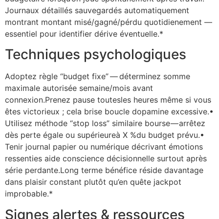
Journaux détaillés sauvegardés automatiquement
montrant montant misé/gagné/pérdu quotidienement —
essentiel pour identifier dérive éventuelle.*
Techniques psychologiques
Adoptez règle “budget fixe” — déterminez somme
maximale autorisée semaine/mois avant
connexion.Prenez pause toutesles heures même si vous
êtes victorieux ; cela brise boucle dopamine excessive.•
Utilisez méthode “stop loss” similaire bourse — arrêtez
dès perte égale ou supérieureà X %du budget prévu.•
Tenir journal papier ou numérique décrivant émotions
ressenties aide conscience décisionnelle surtout après
série perdante.Long terme bénéfice réside davantage
dans plaisir constant plutôt qu’en quête jackpot
improbable.*
Signes alertes & ressources