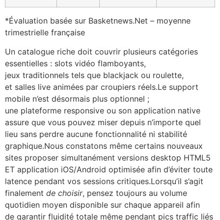
*Évaluation basée sur Basketnews.Net – moyenne
trimestrielle française
Un catalogue riche doit couvrir plusieurs catégories
essentielles : slots vidéo flamboyants,
jeux traditionnels tels que blackjack ou roulette,
et salles live animées par croupiers réels.Le support
mobile n’est désormais plus optionnel ;
une plateforme responsive ou son application native
assure que vous pouvez miser depuis n’importe quel
lieu sans perdre aucune fonctionnalité ni stabilité
graphique.Nous constatons même certains nouveaux
sites proposer simultanément versions desktop HTML5
ET application iOS/Android optimisée afin d’éviter toute
latence pendant vos sessions critiques.Lorsqu’il s’agit
finalement
de choisir
, pensez toujours au volume
quotidien moyen disponible sur chaque appareil afin
de garantir fluidité totale même pendant pics traffic liés