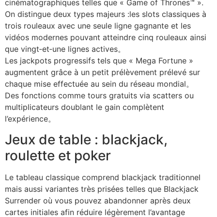
cinématographiques telles que « Game of Thrones™ ».
On distingue deux types majeurs :les slots classiques à
trois rouleaux avec une seule ligne gagnante et les
vidéos modernes pouvant atteindre cinq rouleaux ainsi
que vingt‑et‑une lignes actives。
Les jackpots progressifs tels que « Mega Fortune »
augmentent grâce à un petit prélèvement prélevé sur
chaque mise effectuée au sein du réseau mondial。
Des fonctions comme tours gratuits via scatters ou
multiplicateurs doublant le gain complètent
l’expérience。
Jeux de table : blackjack,
roulette et poker
Le tableau classique comprend blackjack traditionnel
mais aussi variantes très prisées telles que Blackjack
Surrender où vous pouvez abandonner après deux
cartes initiales afin réduire légèrement l’avantage