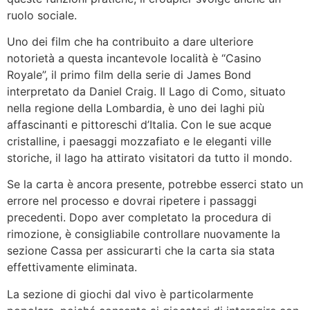
ruolo sociale.
Uno dei film che ha contribuito a dare ulteriore
notorietà a questa incantevole località è “Casino
Royale”, il primo film della serie di James Bond
interpretato da Daniel Craig. Il Lago di Como, situato
nella regione della Lombardia, è uno dei laghi più
affascinanti e pittoreschi d’Italia. Con le sue acque
cristalline, i paesaggi mozzafiato e le eleganti ville
storiche, il lago ha attirato visitatori da tutto il mondo.
Se la carta è ancora presente, potrebbe esserci stato un
errore nel processo e dovrai ripetere i passaggi
precedenti. Dopo aver completato la procedura di
rimozione, è consigliabile controllare nuovamente la
sezione Cassa per assicurarti che la carta sia stata
effettivamente eliminata.
La sezione di giochi dal vivo è particolarmente