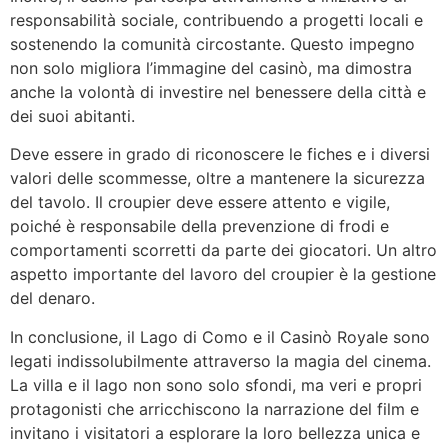
responsabilità sociale, contribuendo a progetti locali e
sostenendo la comunità circostante. Questo impegno
non solo migliora l’immagine del casinò, ma dimostra
anche la volontà di investire nel benessere della città e
dei suoi abitanti.
Deve essere in grado di riconoscere le fiches e i diversi
valori delle scommesse, oltre a mantenere la sicurezza
del tavolo. Il croupier deve essere attento e vigile,
poiché è responsabile della prevenzione di frodi e
comportamenti scorretti da parte dei giocatori. Un altro
aspetto importante del lavoro del croupier è la gestione
del denaro.
In conclusione, il Lago di Como e il Casinò Royale sono
legati indissolubilmente attraverso la magia del cinema.
La villa e il lago non sono solo sfondi, ma veri e propri
protagonisti che arricchiscono la narrazione del film e
invitano i visitatori a esplorare la loro bellezza unica e