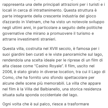
rappresenta una delle principali attrazioni per i turisti e i
locali in cerca di intrattenimento. Questa struttura è
parte integrante della crescente industria del gioco
d’azzardo in Vietnam, che ha visto un notevole sviluppo
negli ultimi anni, in particolare a seguito delle politiche
governative che mirano a promuovere il turismo e
attrarre investimenti stranieri.
Questa villa, costruita nel XVIII secolo, è famosa per i
suoi giardini ben curati e le viste panoramiche sul lago,
rendendola una scelta ideale per le riprese di un film di
alta classe come “Casino Royale”. Il film, uscito nel
2006, è stato girato in diverse location, tra cui il Lago di
Como, che ha fornito uno sfondo spettacolare per
alcune delle scene più memorabili. La villa che appare
nel film è la Villa del Balbianello, una storica residenza
situata sulla sponda occidentale del lago.
Ogni volta che è sul palco, riesce a trasformare