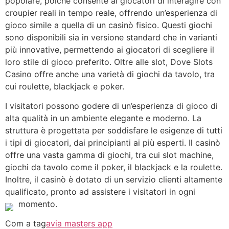
popolare, poiché consente ai giocatori di interagire con
croupier reali in tempo reale, offrendo un’esperienza di
gioco simile a quella di un casinò fisico. Questi giochi
sono disponibili sia in versione standard che in varianti
più innovative, permettendo ai giocatori di scegliere il
loro stile di gioco preferito. Oltre alle slot, Dove Slots
Casino offre anche una varietà di giochi da tavolo, tra
cui roulette, blackjack e poker.
I visitatori possono godere di un’esperienza di gioco di
alta qualità in un ambiente elegante e moderno. La
struttura è progettata per soddisfare le esigenze di tutti
i tipi di giocatori, dai principianti ai più esperti. Il casinò
offre una vasta gamma di giochi, tra cui slot machine,
giochi da tavolo come il poker, il blackjack e la roulette.
Inoltre, il casinò è dotato di un servizio clienti altamente
qualificato, pronto ad assistere i visitatori in ogni
momento.
Com a tag
avia masters app