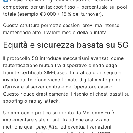
competono per un jackpot fisso + percentuale sul pool
totale (esempio €3 000 + 15 % del turnover).
Questa struttura permette sessioni brevi ma intense
mantenendo alto il valore medio della puntata.
Equità e sicurezza basata su 5G
Il protocollo 5G introduce meccanismi avanzati come
l’autenticazione mutua tra dispositivo e nodo edge
tramite certificati SIM‑based​​​. In pratica ogni segnale
inviato dal telefono viene firmato digitalmente prima
d’arrivare al server centrale dell’operatore casinò.​
Questo riduce drasticamente il rischio di cheat basati su
spoofing o replay attack.
Un approccio pratico suggerito da Melloddy.Eu è
implementare sistemi anti‑fraud che analizzano
metriche quali
ping
,
jitter
ed eventuali variazioni