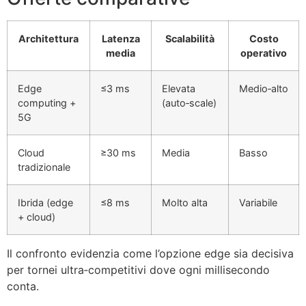
Architettura
Latenza
Scalabilità
Costo
media
operativo
Edge
≤3 ms
Elevata
Medio‑alto
computing +
(auto‑scale)
5G
Cloud
≥30 ms
Media
Basso
tradizionale
Ibrida (edge
≤8 ms
Molto alta
Variabile
+ cloud)
Il confronto evidenzia come l’opzione edge sia decisiva
per tornei ultra‑competitivi dove ogni millisecondo
conta.