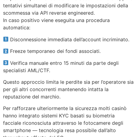
tentativi simultanei di modificare le impostazioni della
scommessa via API reverse engineered.
In caso positivo viene eseguita una procedura
automatica:
Disconnessione immediata dell’account incriminato.
Freeze temporaneo dei fondi associati.
Verifica manuale entro 15 minuti da parte degli
specialisti AML/CTF.
Questo approccio limita le perdite sia per l’operatore sia
per gli altri concorrenti mantenendo intatta la
reputazione del marchio.
Per rafforzare ulteriormente la sicurezza molti casinò
hanno integrato sistemi KYC basati su biometria
facciale riconosciuta attraverso le fotocamere degli
smartphone — tecnologia resa possibile dall’alto