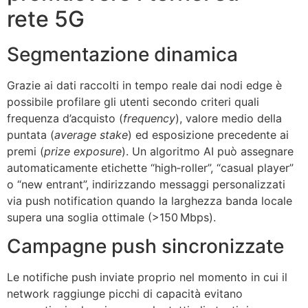
rete 5G
Segmentazione dinamica
Grazie ai dati raccolti in tempo reale dai nodi edge è
possibile profilare gli utenti secondo criteri quali
frequenza d’acquisto (
frequency
), valore medio della
puntata (
average stake
) ed esposizione precedente ai
premi (
prize exposure
). Un algoritmo AI può assegnare
automaticamente etichette “high‑roller”, “casual player”
o “new entrant”, indirizzando messaggi personalizzati
via push notification quando la larghezza banda locale
supera una soglia ottimale (>150 Mbps).
Campagne push sincronizzate
Le notifiche push inviate proprio nel momento in cui il
network raggiunge picchi di capacità evitano