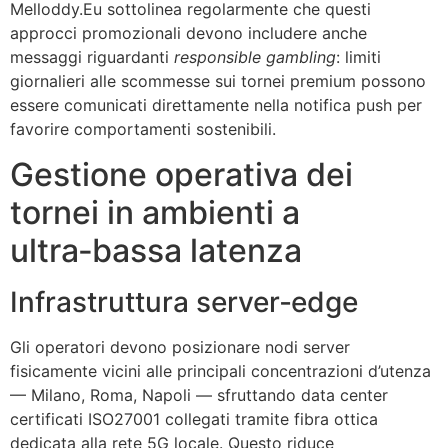
Melloddy.Eu sottolinea regolarmente che questi
approcci promozionali devono includere anche
messaggi riguardanti
responsible gambling
: limiti
giornalieri alle scommesse sui tornei premium possono
essere comunicati direttamente nella notifica push per
favorire comportamenti sostenibili.
Gestione operativa dei
tornei in ambienti a
ultra‑bassa latenza
Infrastruttura server‑edge
Gli operatori devono posizionare nodi server
fisicamente vicini alle principali concentrazioni d’utenza
— Milano, Roma, Napoli — sfruttando data center
certificati ISO27001 collegati tramite fibra ottica
dedicata alla rete 5G locale.​ Questo riduce