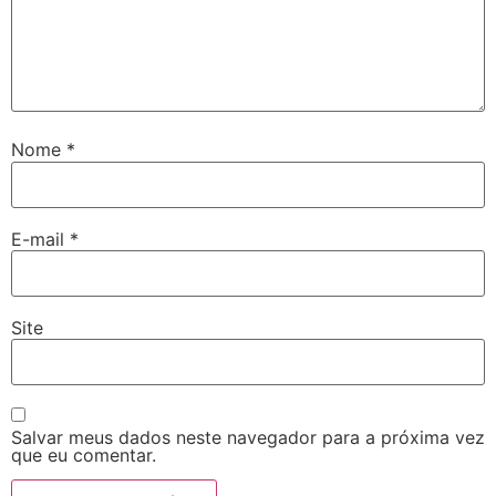
Nome
*
E-mail
*
Site
Salvar meus dados neste navegador para a próxima vez
que eu comentar.