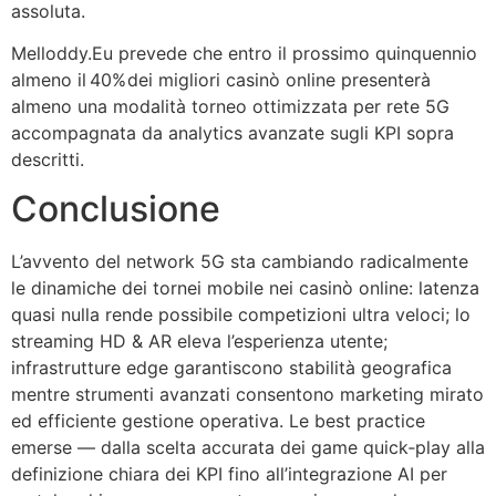
assoluta.
Melloddy.Eu prevede che entro il prossimo quinquennio
almeno il 40% dei migliori casinò online presenterà
almeno una modalità torneo ottimizzata per rete 5G
accompagnata da analytics avanzate sugli KPI sopra
descritti.
Conclusione
L’avvento del network 5G sta cambiando radicalmente
le dinamiche dei tornei mobile nei casinò online: latenza
quasi nulla rende possibile competizioni ultra veloci; lo
streaming HD & AR eleva l’esperienza utente;
infrastrutture edge garantiscono stabilità geografica
mentre strumenti avanzati consentono marketing mirato
ed efficiente gestione operativa. Le best practice
emerse — dalla scelta accurata dei game quick‑play alla
definizione chiara dei KPI fino all’integrazione AI per