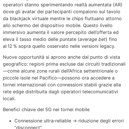
operatori stanno sperimentando realtà aumentata (AR)
dove gli avatar dei partecipanti compaiono sul tavolo
da blackjack virtuale mentre le chips fluttuano attorno
allo schermo del dispositivo mobile. Questo livello
immersivo aumenta il valore percepito dell’offerta ed
eleva il tasso medio delle puntate (
average bet
) fino
al 12 % sopra quello osservato nelle versioni legacy.
Nuove opportunità si aprono anche dal punto di vista
geografico: regioni prima escluse dai circuiti tradizionali
—come alcune zone rurali dell’Africa settentrionale o
piccole isole nel Pacifico—possono ora accedere a
tornei internazionali con connessioni stabili grazie alla
rete edge distribuita dagli operatori telecomunicativi
locali.
Benefici chiave del 5G nei tornei mobile
Connessione ultra‑reliable → riduzione degli errori
“disconnect”.