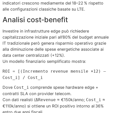
indicatori crescono mediamente del 18–22 % rispetto
alle configurazioni classiche basate su LTE.
Analisi cost‑benefit
Investire in infrastrutture edge può richiedere
capitalizzazione iniziale pari all’80% del budget annuale
IT tradizionale però genera risparmio operativo grazie
alla diminuzione delle spese energetiche associate ai
data center centralizzati (+12%).
Un modello finanziario semplificato mostra:
ROI = [(Incremento revenue mensile ×12) –
Cost_i] / Cost_i
Dove
comprende spese hardware edge +
Cost_i
contratti SLA con provider telecom.
Con dati realisti (
≈ €150k/anno;
≈
ΔRevenue
Cost_i
€110k/anno) si ottiene un ROI positivo intorno al 36%
entro due anni fiscali.