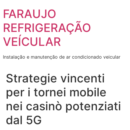
Skip
FARAUJO
to
content
REFRIGERAÇÃO
VEÍCULAR
Instalação e manutenção de ar condicionado veicular
Strategie vincenti
per i tornei mobile
nei casinò potenziati
dal 5G