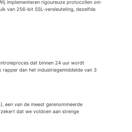
 Wij implementeren rigoureuze protocollen om
ik van 256-bit SSL-versleuteling, dezelfde
ontroleproces dat binnen 24 uur wordt
jk rapper dan het industriegemiddelde van 3
GA), een van de meest gerenommeerde
rzekert dat we voldoen aan strenge