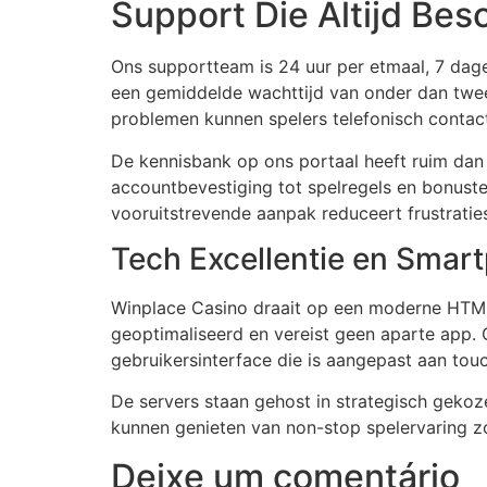
Support Die Altijd Bes
Ons supportteam is 24 uur per etmaal, 7 dag
een gemiddelde wachttijd van onder dan twee 
problemen kunnen spelers telefonisch cont
De kennisbank op ons portaal heeft ruim da
accountbevestiging tot spelregels en bonuster
vooruitstrevende aanpak reduceert frustratie
Tech Excellentie en Smar
Winplace Casino draait op een moderne HTML5
geoptimaliseerd en vereist geen aparte app. G
gebruikersinterface die is aangepast aan tou
De servers staan gehost in strategisch geko
kunnen genieten van non-stop spelervaring z
Deixe um comentário