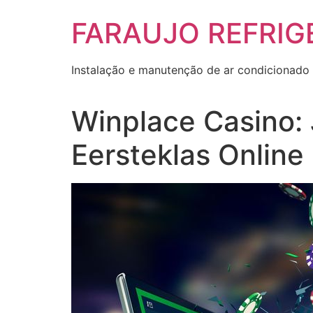
Skip
FARAUJO REFRIG
to
content
Instalação e manutenção de ar condicionado 
Winplace Casino:
Eersteklas Online