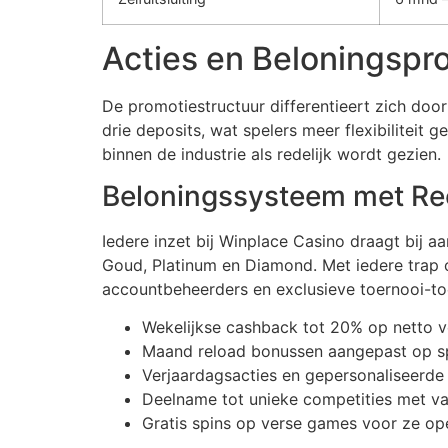
Acties en Beloningsp
De promotiestructuur differentieert zich door
drie deposits, wat spelers meer flexibilitei
binnen de industrie als redelijk wordt gezien.
Beloningssysteem met Re
Iedere inzet bij Winplace Casino draagt bij aa
Goud, Platinum en Diamond. Met iedere trap 
accountbeheerders en exclusieve toernooi-t
Wekelijkse cashback tot 20% op netto v
Maand reload bonussen aangepast op s
Verjaardagsacties en gepersonaliseerde
Deelname tot unieke competities met va
Gratis spins op verse games voor ze o